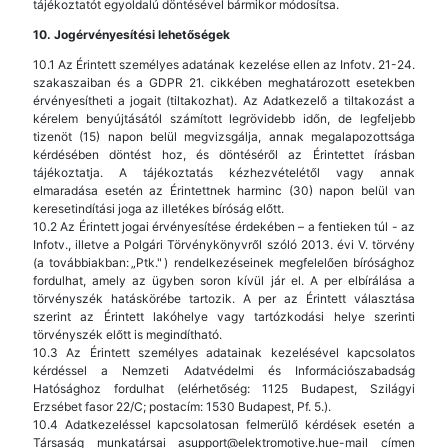
tájékoztatót egyoldalú döntésével bármikor módosítsa.
10. Jogérvényesítési lehetőségek
10.1 Az Érintett személyes adatának kezelése ellen az Infotv. 21-24.
szakaszaiban és a GDPR 21. cikkében meghatározott esetekben
érvényesítheti a jogait (tiltakozhat). Az Adatkezelő a tiltakozást a
kérelem benyújtásától számított legrövidebb időn, de legfeljebb
tizenöt (15) napon belül megvizsgálja, annak megalapozottsága
kérdésében döntést hoz, és döntéséről az Érintettet írásban
tájékoztatja. A tájékoztatás kézhezvételétől vagy annak
elmaradása esetén az Érintettnek harminc (30) napon belül van
keresetindítási joga az illetékes bíróság előtt.
10.2 Az Érintett jogai érvényesítése érdekében – a fentieken túl - az
Infotv., illetve a Polgári Törvénykönyvről szóló 2013. évi V. törvény
(a továbbiakban: „Ptk." ) rendelkezéseinek megfelelően bírósághoz
fordulhat, amely az ügyben soron kívül jár el. A per elbírálása a
törvényszék hatáskörébe tartozik. A per az Érintett választása
szerint az Érintett lakóhelye vagy tartózkodási helye szerinti
törvényszék előtt is megindítható.
10.3 Az Érintett személyes adatainak kezelésével kapcsolatos
kérdéssel a Nemzeti Adatvédelmi és Információszabadság
Hatósághoz fordulhat (elérhetőség: 1125 Budapest, Szilágyi
Erzsébet fasor 22/C; postacím: 1530 Budapest, Pf. 5.).
10.4 Adatkezeléssel kapcsolatosan felmerülő kérdések esetén a
Társaság munkatársai asupport@elektromotive.hue-mail címen