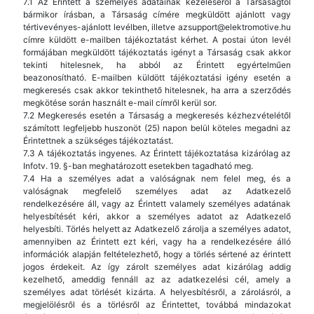
7.1 Az Érintett a személyes adatainak kezeléséről a Társaságtól
bármikor írásban, a Társaság címére megküldött ajánlott vagy
tértivevényes-ajánlott levélben, illetve azsupport@elektromotive.hu
címre küldött e-mailben tájékoztatást kérhet. A postai úton levél
formájában megküldött tájékoztatás igényt a Társaság csak akkor
tekinti hitelesnek, ha abból az Érintett egyértelműen
beazonosítható. E-mailben küldött tájékoztatási igény esetén a
megkeresés csak akkor tekinthető hitelesnek, ha arra a szerződés
megkötése során használt e-mail címről kerül sor.
7.2 Megkeresés esetén a Társaság a megkeresés kézhezvételétől
számított legfeljebb huszonöt (25) napon belül köteles megadni az
Érintettnek a szükséges tájékoztatást.
7.3 A tájékoztatás ingyenes. Az Érintett tájékoztatása kizárólag az
Infotv. 19. §-ban meghatározott esetekben tagadható meg.
7.4 Ha a személyes adat a valóságnak nem felel meg, és a
valóságnak megfelelő személyes adat az Adatkezelő
rendelkezésére áll, vagy az Érintett valamely személyes adatának
helyesbítését kéri, akkor a személyes adatot az Adatkezelő
helyesbíti. Törlés helyett az Adatkezelő zárolja a személyes adatot,
amennyiben az Érintett ezt kéri, vagy ha a rendelkezésére álló
információk alapján feltételezhető, hogy a törlés sértené az érintett
jogos érdekeit. Az így zárolt személyes adat kizárólag addig
kezelhető, ameddig fennáll az az adatkezelési cél, amely a
személyes adat törlését kizárta. A helyesbítésről, a zárolásról, a
megjelölésről és a törlésről az Érintettet, továbbá mindazokat