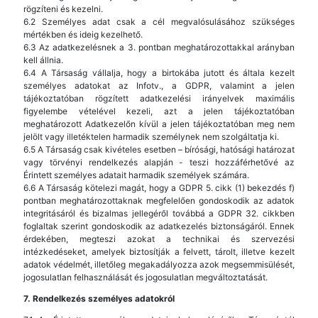
rögzíteni és kezelni.
6.2 Személyes adat csak a cél megvalósulásához szükséges
mértékben és ideig kezelhető.
6.3 Az adatkezelésnek a 3. pontban meghatározottakkal arányban
kell állnia.
6.4 A Társaság vállalja, hogy a birtokába jutott és általa kezelt
személyes adatokat az Infotv., a GDPR, valamint a jelen
tájékoztatóban rögzített adatkezelési irányelvek maximális
figyelembe vételével kezeli, azt a jelen tájékoztatóban
meghatározott Adatkezelőn kívül a jelen tájékoztatóban meg nem
jelölt vagy illetéktelen harmadik személynek nem szolgáltatja ki.
6.5 A Társaság csak kivételes esetben – bírósági, hatósági határozat
vagy törvényi rendelkezés alapján - teszi hozzáférhetővé az
Érintett személyes adatait harmadik személyek számára.
6.6 A Társaság kötelezi magát, hogy a GDPR 5. cikk (1) bekezdés f)
pontban meghatározottaknak megfelelően gondoskodik az adatok
integritásáról és bizalmas jellegéről továbbá a GDPR 32. cikkben
foglaltak szerint gondoskodik az adatkezelés biztonságáról. Ennek
érdekében, megteszi azokat a technikai és szervezési
intézkedéseket, amelyek biztosítják a felvett, tárolt, illetve kezelt
adatok védelmét, illetőleg megakadályozza azok megsemmisülését,
jogosulatlan felhasználását és jogosulatlan megváltoztatását.
7. Rendelkezés személyes adatokról