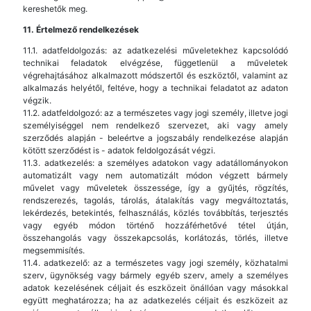
kereshetők meg.
11. Értelmező rendelkezések
11.1. adatfeldolgozás: az adatkezelési műveletekhez kapcsolódó
technikai feladatok elvégzése, függetlenül a műveletek
végrehajtásához alkalmazott módszertől és eszköztől, valamint az
alkalmazás helyétől, feltéve, hogy a technikai feladatot az adaton
végzik.
11.2. adatfeldolgozó: az a természetes vagy jogi személy, illetve jogi
személyiséggel nem rendelkező szervezet, aki vagy amely
szerződés alapján - beleértve a jogszabály rendelkezése alapján
kötött szerződést is - adatok feldolgozását végzi.
11.3. adatkezelés: a személyes adatokon vagy adatállományokon
automatizált vagy nem automatizált módon végzett bármely
művelet vagy műveletek összessége, így a gyűjtés, rögzítés,
rendszerezés, tagolás, tárolás, átalakítás vagy megváltoztatás,
lekérdezés, betekintés, felhasználás, közlés továbbítás, terjesztés
vagy egyéb módon történő hozzáférhetővé tétel útján,
összehangolás vagy összekapcsolás, korlátozás, törlés, illetve
megsemmisítés.
11.4. adatkezelő: az a természetes vagy jogi személy, közhatalmi
szerv, ügynökség vagy bármely egyéb szerv, amely a személyes
adatok kezelésének céljait és eszközeit önállóan vagy másokkal
együtt meghatározza; ha az adatkezelés céljait és eszközeit az