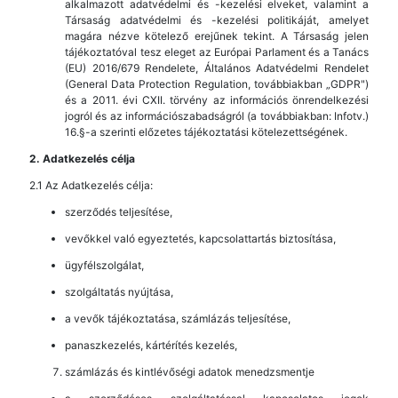
alkalmazott adatvédelmi és -kezelési elveket, valamint a
Társaság adatvédelmi és -kezelési politikáját, amelyet
magára nézve kötelező erejűnek tekint. A Társaság jelen
tájékoztatóval tesz eleget az Európai Parlament és a Tanács
(EU) 2016/679 Rendelete, Általános Adatvédelmi Rendelet
(General Data Protection Regulation, továbbiakban „GDPR")
és a 2011. évi CXII. törvény az információs önrendelkezési
jogról és az információszabadságról (a továbbiakban: Infotv.)
16.§-a szerinti előzetes tájékoztatási kötelezettségének.
2. Adatkezelés célja
2.1 Az Adatkezelés célja:
szerződés teljesítése,
vevőkkel való egyeztetés, kapcsolattartás biztosítása,
ügyfélszolgálat,
szolgáltatás nyújtása,
a vevők tájékoztatása, számlázás teljesítése,
panaszkezelés, kártérítés kezelés,
számlázás és kintlévőségi adatok menedzsmentje