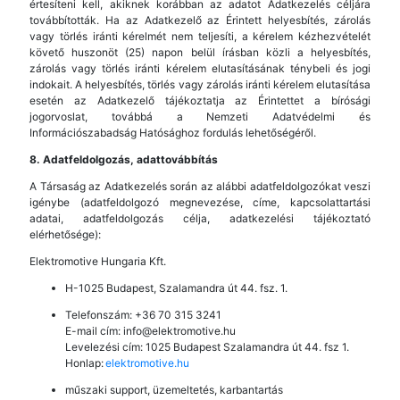
értesíteni kell, akiknek korábban az adatot Adatkezelés céljára
továbbították. Ha az Adatkezelő az Érintett helyesbítés, zárolás
vagy törlés iránti kérelmét nem teljesíti, a kérelem kézhezvételét
követő huszonöt (25) napon belül írásban közli a helyesbítés,
zárolás vagy törlés iránti kérelem elutasításának ténybeli és jogi
indokait. A helyesbítés, törlés vagy zárolás iránti kérelem elutasítása
esetén az Adatkezelő tájékoztatja az Érintettet a bírósági
jogorvoslat, továbbá a Nemzeti Adatvédelmi és
Információszabadság Hatósághoz fordulás lehetőségéről.
8. Adatfeldolgozás, adattovábbítás
A Társaság az Adatkezelés során az alábbi adatfeldolgozókat veszi
igénybe (adatfeldolgozó megnevezése, címe, kapcsolattartási
adatai, adatfeldolgozás célja, adatkezelési tájékoztató
elérhetősége):
Elektromotive Hungaria Kft.
H-1025 Budapest, Szalamandra út 44. fsz. 1.
Telefonszám: +36 70 315 3241
E-mail cím: info@elektromotive.hu
Levelezési cím: 1025 Budapest Szalamandra út 44. fsz 1.
Honlap:
elektromotive.hu
műszaki support, üzemeltetés, karbantartás