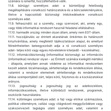
számára is ismertté, hozzáférhetővé válik.
11.8. bűnügyi személyes adat: a büntetőjogi felelősség
megállapítására vonatkozó határozatokra és a bűncselekményekre,
illetve a kapcsolódó biztonsági intézkedésekre vonatkozó
személyes adat.
11.9. felhasználó: az a személy, vagy szervezet, aki, amely egy,
vagy több informatikai rendszert használ feladatai ellátásához.
11.10. harmadik ország: minden olyan állam, amely nem EGT-állam.
11.11. hozzájárulás: az érintett akaratának önkéntes és határozott
kinyilvánítása, amely megfelelő tájékoztatáson alapul, és amellyel
félreérthetetlen beleegyezését adja a rá vonatkozó személyes
adat- teljes körű vagy egyes műveletekre kiterjedő - kezeléséhez.
11.12. információbiztonság (informatikai biztonság): az információs
(informatikai) rendszer olyan - az Érintett számára kielégítő mértékű
- állapota, amelyben annak védelme az informatikai rendszerben
kezelt adatok bizalmassága, sértetlensége és rendelkezésre állása,
valamint a rendszer elemeinek sértetlensége és rendelkezésre
állása szempontjából zárt, teljes körű, folytonos és a kockázatokkal
arányos.
11.13. jogosultság: a jogosultság jog az adatkezelésre,
információkezelésre, illetve különböző rendszerek, programok,
eszközök használatára.
11.14. különleges személyes adat: a faji vagy etnikai származásra,
politikai véleményre, vallási vagy világnézeti meggyőződésre vagy
szakszervezeti tagságra utaló személyes adat, valamint a