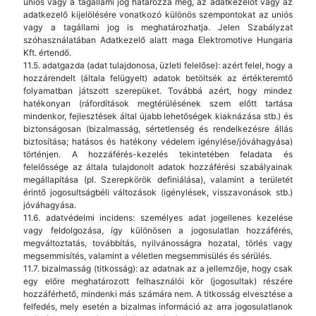
uniós vagy a tagállami jog határozza meg, az adatkezelőt vagy az
adatkezelő kijelölésére vonatkozó különös szempontokat az uniós
vagy a tagállami jog is meghatározhatja. Jelen Szabályzat
szóhasználatában Adatkezelő alatt maga Elektromotive Hungaria
Kft. értendő.
11.5. adatgazda (adat tulajdonosa, üzleti felelőse): azért felel, hogy a
hozzárendelt (általa felügyelt) adatok betöltsék az értékteremtő
folyamatban játszott szerepüket. Továbbá azért, hogy mindez
hatékonyan (ráfordítások megtérülésének szem előtt tartása
mindenkor, fejlesztések által újabb lehetőségek kiaknázása stb.) és
biztonságosan (bizalmasság, sértetlenség és rendelkezésre állás
biztosítása; hatásos és hatékony védelem igénylése/jóváhagyása)
történjen. A hozzáférés-kezelés tekintetében feladata és
felelőssége az általa tulajdonolt adatok hozzáférési szabályainak
megállapítása (pl. Szerepkörök definiálása), valamint a területét
érintő jogosultságbéli változások (igénylések, visszavonások stb.)
jóváhagyása.
11.6. adatvédelmi incidens: személyes adat jogellenes kezelése
vagy feldolgozása, így különösen a jogosulatlan hozzáférés,
megváltoztatás, továbbítás, nyilvánosságra hozatal, törlés vagy
megsemmisítés, valamint a véletlen megsemmisülés és sérülés.
11.7. bizalmasság (titkosság): az adatnak az a jellemzője, hogy csak
egy előre meghatározott felhasználói kör (jogosultak) részére
hozzáférhető, mindenki más számára nem. A titkosság elvesztése a
felfedés, mely esetén a bizalmas információ az arra jogosulatlanok