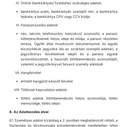
Online (bankkártyás) fizetéshez szükséges adatok:
bankkártya szám, bankkártyán szereplő név, a bankkártya
lejárata, a bankkártya CPV vagy CCV kódja
Panaszkezelési adatok:
név, lakcím, telefonszám, tranzakció azonosító, a panasz
előterjesztésének helye, ideje és módja, a panasz részletes
leírása, Ügyfél által hivatkozott dokumentumok és egyéb
bizonyítékok jegyzéke (és az azokban szereplő adatok), a
jegyzőkönyv felvételének idejét és a panasz egyedi
azonosítószámát, a használt töltőberendezés azonosítóját,
valamint a jegyzőkönyvet felvevő személy aláírását
Hangfelvétel
érintett hangjáról készült felvétel
Töltéssel kapcsolatos adatok:
töltési adatok (töltőberendezés helye, azonosítója, töltés
mennyisége, töltés ideje)
6. Az Adatkezelés elvei
6.1 Személyes adatot kizárólag a 2. pontban meghatározott célból, a
tisztesség és törvényesség követelményének megfelelően lehet