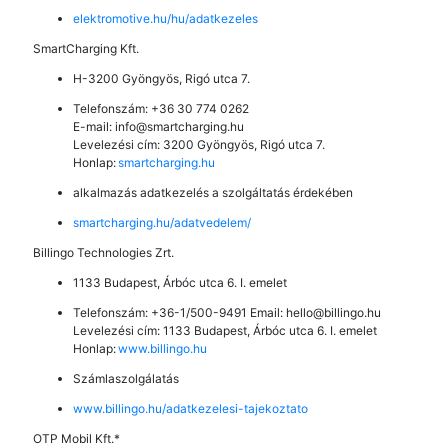
elektromotive.hu/hu/adatkezeles
SmartCharging Kft.
H-3200 Gyöngyös, Rigó utca 7.
Telefonszám: +36 30 774 0262
E-mail: info@smartcharging.hu
Levelezési cím: 3200 Gyöngyös, Rigó utca 7.
Honlap:
smartcharging.hu
alkalmazás adatkezelés a szolgáltatás érdekében
smartcharging.hu/adatvedelem/
Billingo Technologies Zrt.
1133 Budapest, Árbóc utca 6. I. emelet
Telefonszám: +36-1/500-9491 Email: hello@billingo.hu
Levelezési cím: 1133 Budapest, Árbóc utca 6. I. emelet
Honlap:
www.billingo.hu
Számlaszolgálatás
www.billingo.hu/adatkezelesi-tajekoztato
OTP Mobil Kft.*