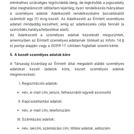
eléréséhez szükséges legrövidebb ideig, de legkésőbb a jogszabály
által meghatározott időtartam lejártáig, ilyen rendelkezés hiányában
a személyes adatok Adatkezelő rendelkezésére bocsátásától
számított egy (1) évig kezeli. Az Adatkezelő az Érintett személyes
adatait mindaddig kezelheti, amíg az adatkezelés célja fennáll (a
szerződés hatálya/teljesítése alatt).
Az Adatkezelő a személyes adatok kezelését megszünteti,
amennyiben az Érintett személyes adatainak törlését az Infotv. 14.§
e) pontja alapján vagy a GDPR 17. cikkben foglaltak szerint kérte.
5. A kezelt személyes adatok köre
A Társaság kizárólag az Érintett által megadott alábbi személyes
adatokat kezeli (adatok köre, kezelt személyes adatok
megnevezése):
Regisztrációs adatok:
név, e-mail cím, jelszó, felhasználói egyedi azonosító
Kapcsolattartási adatok:
név, e-mail cím, telefonszám
Számlázási adatok:
név, lakcím, számlázási cím, töltési adatok, adószám