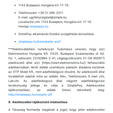
1143 Budapest, Hungária krt. 17-19.
Telefonszám: +36 (1) 366-3311
E-mail: ugyfelszolgalat@simple.hu
Levelezési cím: 1143 Budapest, Hungária krt. 17-19.
Honlap:
simplepay.hu
SimlePay alkalmazás fizetési szolgáltatás biztosítása
simplepay.hu/kereskedo-aszf
***Adattovábbítási nyilatkozat: Tudomásul veszem, hogy a(z)
Elektromotive Hungaria Kft. (1025. Budapest Szalamandra út 44.
fsz. 1., adószám: 23162884-2-41, cégjegyzékszám: 01-09-955917)
adatkezelő által a(z) [https://start.elektromotive.hu/] felhasználói
adatbázisában tárolt alábbi személyes adataim átadásra kerülnek
az OTP Mobil Kft., mint adatfeldolgozó részére. Az adatkezelő által
továbbított adatok köre az alábbi: Név, Telefonszám, E-mail cím,
Lakcím. Az adatfeldolgozó által végzett adatfeldolgozási
tevékenység jellege és célja a SimplePay Adatkezelési
tájékoztatóban, az alábbi linken tekinthető meg:
http://simplepay.hu/vasarlo-aff
9. Adatkezelési tájékoztató módosítása
A Társaság fenntartja magának a jogot, hogy jelen adatkezelési