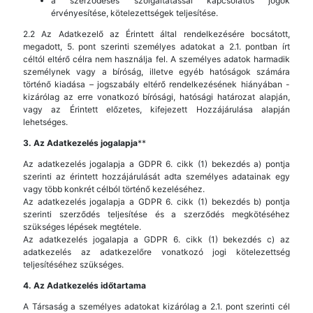
a szerződéses szolgáltatással kapcsolatos jogok
érvényesítése, kötelezettségek teljesítése.
2.2 Az Adatkezelő az Érintett által rendelkezésére bocsátott,
megadott, 5. pont szerinti személyes adatokat a 2.1. pontban írt
céltól eltérő célra nem használja fel. A személyes adatok harmadik
személynek vagy a bíróság, illetve egyéb hatóságok számára
történő kiadása – jogszabály eltérő rendelkezésének hiányában -
kizárólag az erre vonatkozó bírósági, hatósági határozat alapján,
vagy az Érintett előzetes, kifejezett Hozzájárulása alapján
lehetséges.
3. Az Adatkezelés jogalapja
**
Az adatkezelés jogalapja a GDPR 6. cikk (1) bekezdés a) pontja
szerinti az érintett hozzájárulását adta személyes adatainak egy
vagy több konkrét célból történő kezeléséhez.
Az adatkezelés jogalapja a GDPR 6. cikk (1) bekezdés b) pontja
szerinti szerződés teljesítése és a szerződés megkötéséhez
szükséges lépések megtétele.
Az adatkezelés jogalapja a GDPR 6. cikk (1) bekezdés c) az
adatkezelés az adatkezelőre vonatkozó jogi kötelezettség
teljesítéséhez szükséges.
4. Az Adatkezelés időtartama
A Társaság a személyes adatokat kizárólag a 2.1. pont szerinti cél